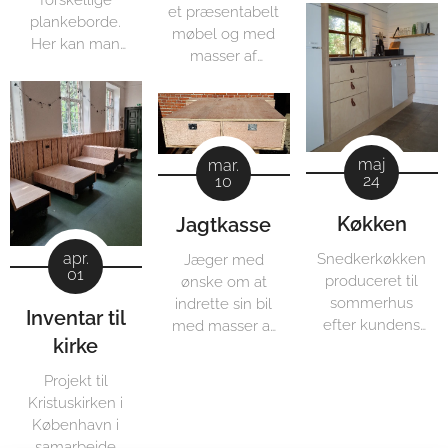
et præsentabelt
plankeborde.
møbel og med
Her kan man
masser af
vælge træsort
opbevaringsplads.
og udseende,
som man
ønsker.
maj
mar.
24
10
Køkken
Jagtkasse
apr.
Snedkerkøkken
Jæger med
01
produceret til
ønske om at
sommerhus
indrette sin bil
Inventar til
efter kundens
med masser af
kirke
ønske
opbevaring til
jagt.
Projekt til
Kristuskirken i
København i
samarbejde