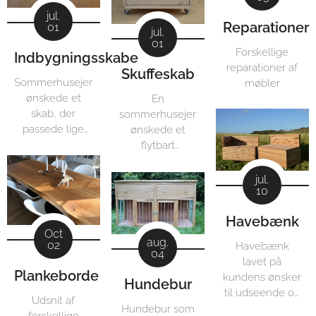
jul.
Reparationer
01
jul.
01
Forskellige
Indbygningsskabe
reparationer af
Skuffeskab
Sommerhusejer
møbler
ønskede et
En
skab, der
sommerhusejer
passede lige
ønskede et
præcis ind i
flytbart
sommerhuset.
skuffeskab med
masser af plads.
jul.
10
Havebænk
Oct
aug.
02
Havebænk
04
lavet på
Plankeborde
kundens ønsker
Hundebur
til udseende og
Udsnit af
funktionalitet.
Hundebur som
forskellige